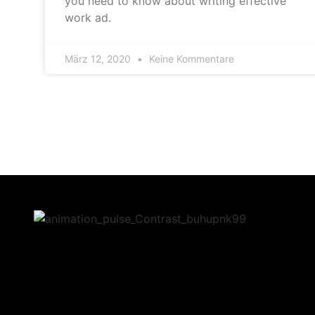
you need to know about writing effective
work ad.
März 12, 2020
Keine Kommentare