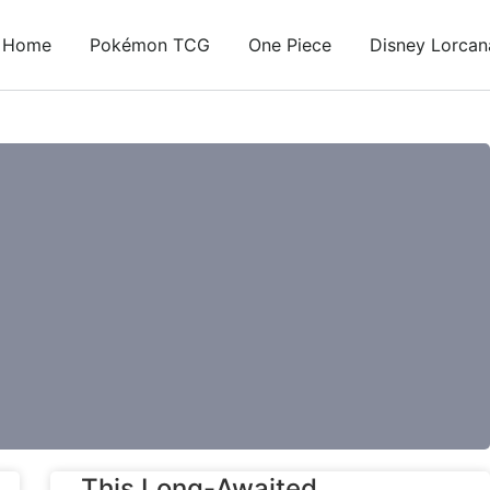
Home
Pokémon TCG
One Piece
Disney Lorcan
This Long-Awaited