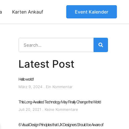
a
Karten Ankauf
Event Kalender
Latest Post
Hello world!
März 9, 2024
Ein Kommentar
This Long-Awaited Technology May Finally Change the World
Juli 20, 2021
Keine Kommentare
6 Visual Design Principles that UX Designers Should be Aware of