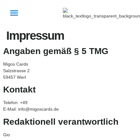
Pokémon TCG
Disney Lorcana
Karten Ankauf
One Piece
Impressum
Angaben gemäß § 5 TMG
Migos Cards
Salzstrasse 2
59457 Werl
Kontakt
Telefon: +49
E-Mail: info@migoscards.de
Redaktionell verantwortlich
Gio